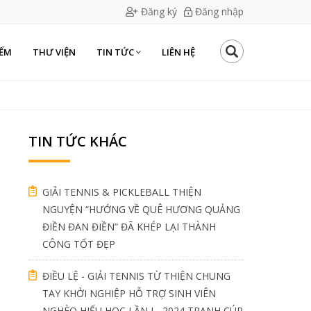
Đăng ký
Đăng nhập
IỂM
THƯ VIỆN
TIN TỨC
LIÊN HỆ
TIN TỨC KHÁC
GIẢI TENNIS & PICKLEBALL THIỆN
NGUYỆN “HƯỚNG VỀ QUÊ HƯƠNG QUẢNG
ĐIỀN ĐAN ĐIỀN” ĐÃ KHÉP LẠI THÀNH
CÔNG TỐT ĐẸP
ĐIỀU LỆ - GIẢI TENNIS TỪ THIỆN CHUNG
TAY KHỞI NGHIỆP HỖ TRỢ SINH VIÊN
NGHÈO HIẾU HỌC LẦN I - 2024 TRANH CÚP