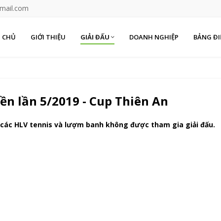
mail.com
 CHỦ
GIỚI THIỆU
GIẢI ĐẤU
DOANH NGHIỆP
BẢNG Đ
iền lần 5/2019 - Cup Thiên An
 các HLV tennis và lượm banh không được tham gia giải đấu.