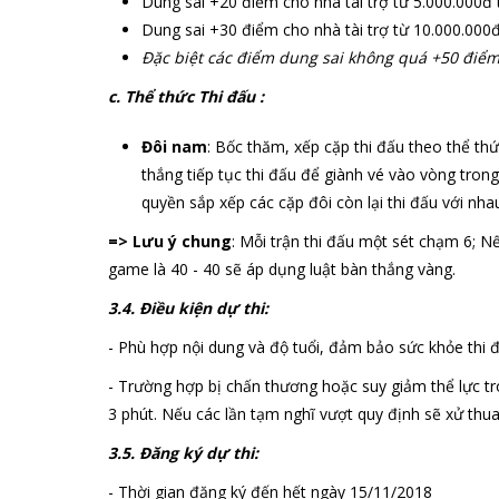
Dung sai +20 điểm cho nhà tài trợ từ 5.000.000đ 
Dung sai +30 điểm cho nhà tài trợ từ 10.000.000đ
Đặc biệt các điểm dung sai không quá +50 điểm 
c. Thể thức Thi đấu :
Đôi nam
: Bốc thăm, xếp cặp thi đấu theo thể thứ
thắng tiếp tục thi đấu để giành vé vào vòng tron
quyền sắp xếp các cặp đôi còn lại thi đấu với nha
=> Lưu ý chung
: Mỗi trận thi đấu một sét chạm 6; N
game là 40 - 40 sẽ áp dụng luật bàn thắng vàng.
3.4. Điều kiện dự thi:
- Phù hợp nội dung và độ tuổi, đảm bảo sức khỏe thi đ
- Trường hợp bị chấn thương hoặc suy giảm thể lực tro
3 phút. Nếu các lần tạm nghĩ vượt quy định sẽ xử thu
3.5. Đăng ký dự thi:
- Thời gian đăng ký đến hết ngày 15/11/2018