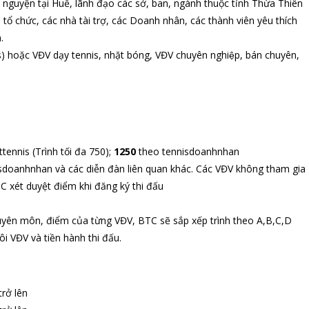
n nguyện tại Huế, lãnh đạo các sở, ban, ngành thuộc tỉnh Thừa Thiên
 tổ chức, các nhà tài trợ, các Doanh nhân, các thành viên yêu thích
.
s) hoặc VĐV dạy tennis, nhặt bóng, VĐV chuyên nghiệp, bán chuyên,
tennis (Trình tối đa 750);
1250
theo tennisdoanhnhan
isdoanhnhan và các diễn đàn liên quan khác. Các VĐV không tham gia
TC xét duyệt điểm khi đăng ký thi đấu
huyên môn, điểm của từng VĐV, BTC sẽ sắp xếp trình theo A,B,C,D
i VĐV và tiền hành thi đấu.
trở lên