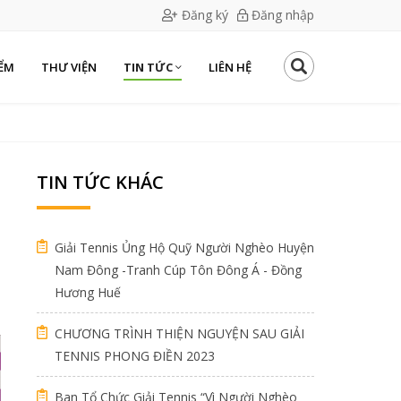
Đăng ký
Đăng nhập
ỂM
THƯ VIỆN
TIN TỨC
LIÊN HỆ
TIN TỨC KHÁC
Giải Tennis Ủng Hộ Quỹ Người Nghèo Huyện
Nam Đông -Tranh Cúp Tôn Đông Á - Đồng
Hương Huế
CHƯƠNG TRÌNH THIỆN NGUYỆN SAU GIẢI
TENNIS PHONG ĐIỀN 2023
Ban Tổ Chức Giải Tennis “Vì Người Nghèo