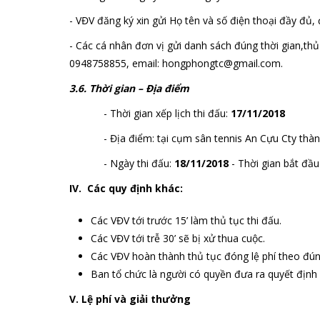
- VĐV đăng ký xin gửi Họ tên và số điện thoại đầy đủ,
- Các cá nhân đơn vị gửi danh sách đúng thời gian,thủ t
0948758855, email: hongphongtc@gmail.com.
3.6. Thời gian – Địa điểm
- Thời gian xếp lịch thi đấu:
17/11/2018
- Địa điểm: tại cụm sân tennis An Cựu Cty thàn
- Ngày thi đấu:
18/11/2018
- Thời gian bắt đầu
IV. Các quy định khác:
Các VĐV tới trước 15’ làm thủ tục thi đấu.
Các VĐV tới trễ 30’ sẽ bị xử thua cuộc.
Các VĐV hoàn thành thủ tục đóng lệ phí theo đún
Ban tổ chức là người có quyền đưa ra quyết định c
V. Lệ phí và giải thưởng