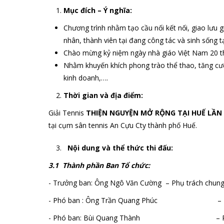
Mục đích – Ý nghĩa:
Chương trình nhằm tạo cầu nối kết nối, giao lưu g
nhân, thành viên tại đang công tác và sinh sống t
Chào mừng kỷ niệm ngày nhà giáo Việt Nam 20 
Nhằm khuyến khích phong trào thể thao, tăng cư
kinh doanh,….
Thời gian và địa điểm:
Giải Tennis
THIỆN NGUYỆN MỞ RỘNG TẠI HUẾ LẦN 
tại cụm sân tennis An Cựu Cty thành phố Huế.
Nội dung và thể thức thi đấu:
3.1 Thành phần Ban Tổ chức:
- Trưởng ban: Ông Ngô Văn Cường – Phụ trách chun
- Phó ban : Ông Trần Quang Phúc – Phụ trá
- Phó ban: Bùi Quang Thành – Phụ trách