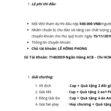
Lệ phí thi đấu:
Mỗi VĐV tham dự thi đấu nộp
500.000 VNĐ
/người
Nhằm chuẩn bị chu đáo và nâng cao chất lượng giả
chuyển khoản cho thủ quỹ trước ngày
15/11/201
Thông tin chuyển khoản:
Chủ tài khoản:
LÊ HỒNG PHONG
Số Tài Khoản: 71402039 Ngân Hàng ACB - Chi HC
Giải thưởng:
Vô địch :
Cup + Quà tặng 2 đôi già
Giải Nhì :
Cup + Quà tặng 2 ao1 Pier
Đồng Giải Ba :
Cup + Quà tặng 4 áo An Ph
Giải fair-play :
Huy chương + Quà tặng