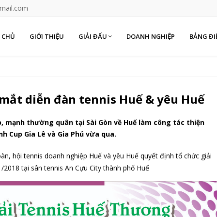
mail.com
 CHỦ
GIỚI THIỆU
GIẢI ĐẤU
DOANH NGHIỆP
BẢNG ĐI
mắt diễn đàn tennis Huế & yêu Huế
, mạnh thường quân tại Sài Gòn về Huế làm công tác thiện
nh Cup Gia Lê và Gia Phú vừa qua.
n, hội tennis doanh nghiệp Huế và yêu Huế quyết định tổ chức giải
/2018 tại sân tennis An Cựu City thành phố Huế