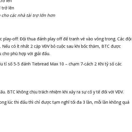
trở lên
 trở lên
cho các nhà tài trợ lớn hơn
c play-off: Đội thua đánh play off để tranh vé vào vòng trong. Các đội
g. Nếu có ít nhất 2 cặp VĐV bỏ cuộc sau khi bốc thăm, BTC được
u cho phù hợp với giải đấu.
ếu tỉ số 5-5 đánh Tiebread Max 10 – chạm 7-cách 2 Khi tỷ số các
ấu. BTC không chịu trách nhiệm khi xảy ra sự cố y tế đối với VĐV.
ng lúc thi đấu thì chỉ được tạm nghĩ tối đa 3 lần, mỗi lần không quá
a