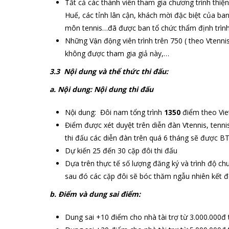
Tất cả các thành viên tham gia chương trình thiệ
Huế, các tỉnh lân cận, khách mời đặc biệt của ban
môn tennis…đã được ban tổ chức thẩm định trình
Những Vận động viên trình trên 750 ( theo Vtenni
không được tham gia giả này,…
3.3 Nội dung và thể thức thi đấu:
a. Nội dung: Nội dung thi đấu
Nội dung: Đôi nam tổng trình
1350
điểm theo Viet
Điểm được xét duyệt trên diễn đàn Vtennis, tenn
thi đấu các diễn đàn trên quá 6 tháng sẽ được B
Dự kiến 25 đến 30 cặp đôi thi đấu
Dựa trên thực tế số lượng đăng ký và trình độ c
sau đó các cặp đôi sẽ bóc thăm ngẫu nhiên kết đô
b. Điểm và dung sai điểm:
Dung sai +10 điểm cho nhà tài trợ từ 3.000.000đ 